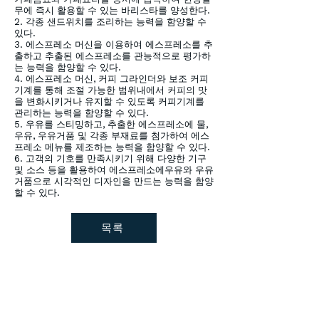
무에 즉시 활용할 수 있는 바리스타를 양성한다.
2. 각종 샌드위치를 조리하는 능력을 함양할 수
있다.
3. 에스프레소 머신을 이용하여 에스프레소를 추
출하고 추출된 에스프레소를 관능적으로 평가하
는 능력을 함양할 수 있다.
4. 에스프레소 머신, 커피 그라인더와 보조 커피
기계를 통해 조절 가능한 범위내에서 커피의 맛
을 변화시키거나 유지할 수 있도록 커피기계를
관리하는 능력을 함양할 수 있다.
5. 우유를 스티밍하고, 추출한 에스프레소에 물,
우유, 우유거품 및 각종 부재료를 첨가하여 에스
프레소 메뉴를 제조하는 능력을 함양할 수 있다.
6. 고객의 기호를 만족시키기 위해 다양한 기구
및 소스 등을 활용하여 에스프레소에우유와 우유
거품으로 시각적인 디자인을 만드는 능력을 함양
할 수 있다.
목록
이투커피앤요리학원
주소 : 대구광역시 달서구 달구벌대로 1607 2층
전화번호 :
053-558-2234
팩스번호 :
053-558-2235