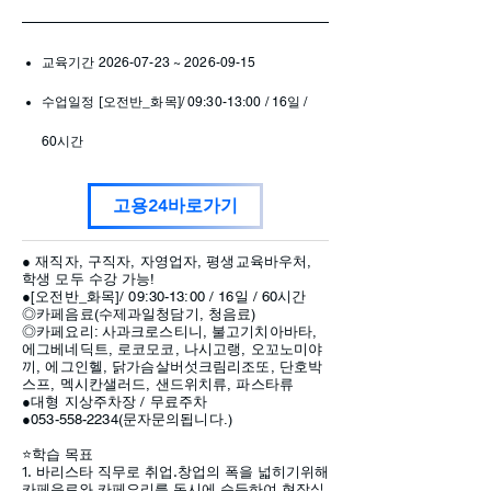
교육기간
2026-07-23
~
2026-09-15
​수업일정 [
오전반_화목]/ 09:30-13:00 / 16일 /
60시간
고용24바로가기
● 재직자, 구직자, 자영업자, 평생교육바우처,
학생 모두 수강 가능!
●[오전반_화목]/ 09:30-13:00 / 16일 / 60시간
◎카페음료(수제과일청담기, 청음료)
◎카페요리: 사과크로스티니, 불고기치아바타,
에그베네딕트, 로코모코, 나시고랭, 오꼬노미야
끼, 에그인헬, 닭가슴살버섯크림리조또, 단호박
스프, 멕시칸샐러드, 샌드위치류, 파스타류
●대형 지상주차장 / 무료주차
●053-558-2234(문자문의됩니다.)
​⭐학습 목표
1. 바리스타 직무로 취업.창업의 폭을 넓히기위해
카페음료와 카페요리를 동시에 습득하여 현장실